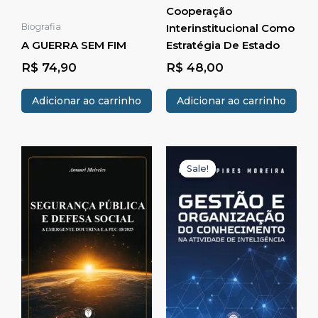
Cooperação
Biografia
Interinstitucional Como
A GUERRA SEM FIM
Estratégia De Estado
R$
74,90
R$
48,00
Adicionar ao carrinho
Adicionar ao carrinho
O
O
preço
preço
Sale!
Sale!
original
atual
era:
é:
R$ 79,90.
R$ 68,9