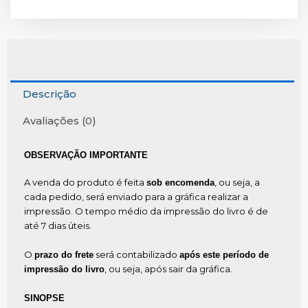
fácil
quantidade
Descrição
Avaliações (0)
OBSERVAÇÃO IMPORTANTE
A venda do produto é feita
, ou seja, a
sob encomenda
cada pedido, será enviado para a gráfica realizar a
impressão. O tempo médio da impressão do livro é de
até 7 dias úteis.
O
será contabilizado
prazo do frete
após este período de
, ou seja, após sair da gráfica.
impressão do livro
SINOPSE