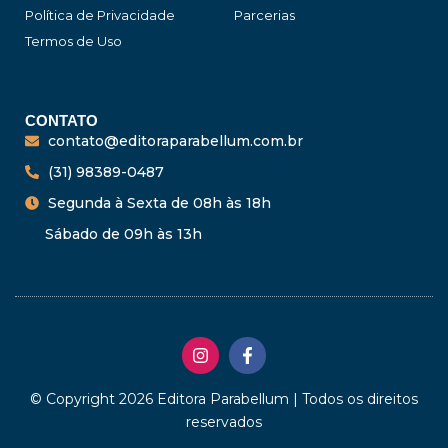
Política de Privacidade
Parcerias
Termos de Uso
CONTATO
contato@editoraparabellum.com.br
(31) 98389-0487
Segunda à Sexta de 08h às 18h
Sábado de 09h às 13h
I
F
n
a
s
c
t
e
© Copyright 2026 Editora Parabellum | Todos os direitos
a
b
reservados
g
o
r
o