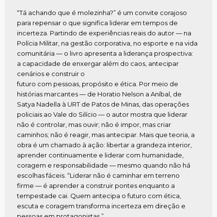
“Tá achando que é molezinha?” é um convite corajoso
para repensar o que significa liderar em tempos de
incerteza. Partindo de experiências reais do autor — na
Polícia Militar, na gestão corporativa, no esporte e na vida
comunitária — o livro apresenta a liderança prospectiva:
a capacidade de enxergar além do caos, antecipar
cenários e construir o
futuro com pessoas, propósito e ética. Por meio de
histórias marcantes — de Horatio Nelson a Aníbal, de
Satya Nadella à URT de Patos de Minas, das operações
policiais ao Vale do Silício — o autor mostra que liderar
não é controlar, mas ouvir; não é impor, mas criar
caminhos; não é reagir, mas antecipar. Mais que teoria, a
obra é um chamado à ação: libertar a grandeza interior,
aprender continuamente e liderar com humanidade,
coragem e responsabilidade — mesmo quando não há
escolhas fáceis. “Liderar não é caminhar em terreno
firme — é aprender a construir pontes enquanto a
tempestade cai. Quem antecipa o futuro com ética,
escuta e coragem transforma incerteza em direção e
pessoas em protagonistas.”