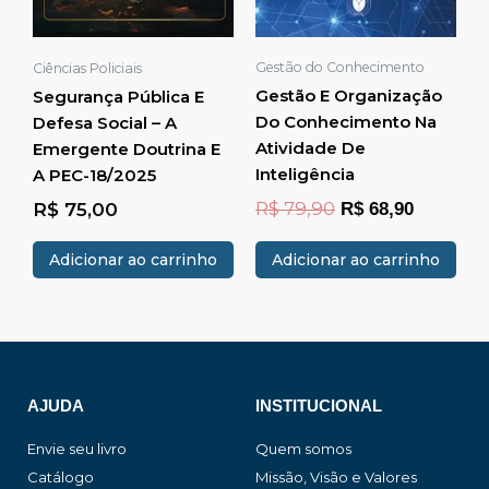
Gestão do Conhecimento
Ciências Policiais
Gestão E Organização
Segurança Pública E
Do Conhecimento Na
Defesa Social – A
Atividade De
Emergente Doutrina E
Inteligência
A PEC-18/2025
R$
79,90
R$
75,00
R$
68,90
Adicionar ao carrinho
Adicionar ao carrinho
AJUDA
INSTITUCIONAL
Envie seu livro
Quem somos
Catálogo
Missão, Visão e Valores