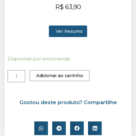
R$
63,90
Ver Resumo
TÁ
Disponível por encomenda
ACHANDO
QUE
Adicionar ao carrinho
É
MOLEZINHA?
A
arte
de
Gostou deste produto? Compartilhe
liderar
quando
não
existe
escolha