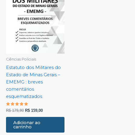
Ciências Policiais
Estatuto dos Militares do
Estado de Minas Gerais –
EMEMG : breves
comentários
esquematizados
Avaliação
R$
179,90
R$
159,00
5.00
de 5
Adicionar ao
carrinho