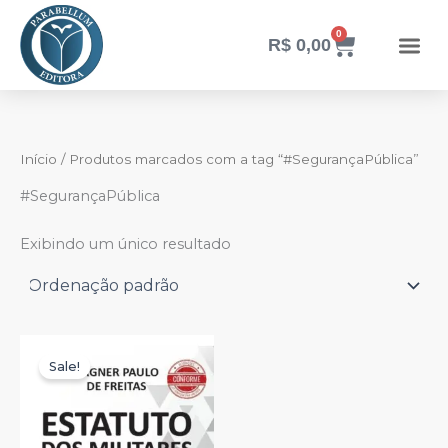
Ir
para
0
Carrinho
R$
0,00
o
conteúdo
Início
/ Produtos marcados com a tag “#SegurançaPública”
#SegurançaPública
Exibindo um único resultado
O
O
preço
preço
Sale!
original
atual
era:
é:
R$ 179,90.
R$ 159,00.