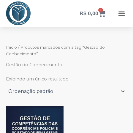
Ir
para
0
Carrinho
R$
0,00
o
conteúdo
Início
/ Produtos marcados com a tag “Gestão do
Conhecimento”
Gestão do Conhecimento
Exibindo um único resultado