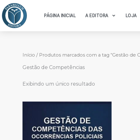
Ir
para
PÁGINA INICIAL
A EDITORA
LOJA
o
conteúdo
Início
/ Produtos marcados com a tag “Gestão de
Gestão de Competências
Exibindo um único resultado