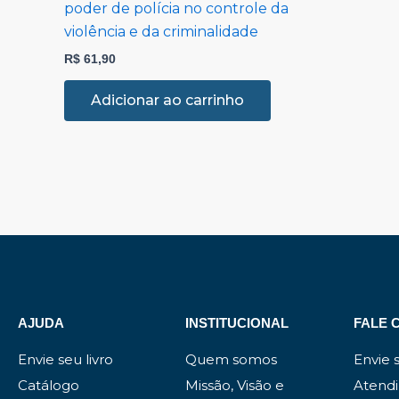
poder de polícia no controle da
violência e da criminalidade
R$
61,90
Adicionar ao carrinho
AJUDA
INSTITUCIONAL
FALE 
Envie seu livro
Quem somos
Envie
Catálogo
Missão, Visão e
Atend