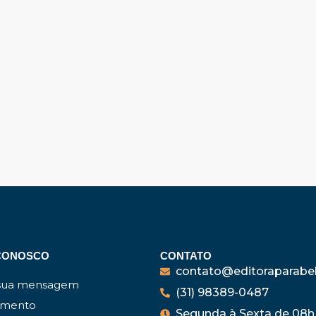
CONOSCO
CONTATO
contato@editoraparabe
 sua mensagem
(31) 98389-0487
imento
Segunda à Sexta de 08h