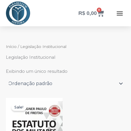
Ir
para
0
Carrinho
R$
0,00
o
conteúdo
Início
/ Legislação Institucional
Legislação Institucional
Exibindo um único resultado
O
O
preço
preço
Sale!
original
atual
era:
é:
R$ 179,90.
R$ 159,00.