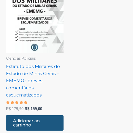
Ciências Policiais
Estatuto dos Militares do
Estado de Minas Gerais –
EMEMG : breves
comentários
esquematizados
Avaliação
R$
179,90
R$
159,00
5.00
de 5
Adicionar ao
carrinho