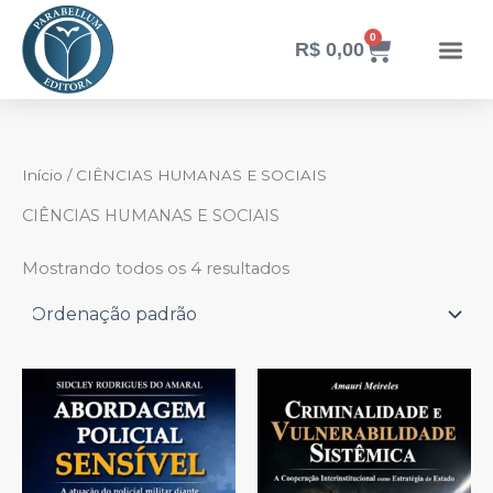
Ir
para
0
Carrinho
R$
0,00
o
conteúdo
Início
/ CIÊNCIAS HUMANAS E SOCIAIS
CIÊNCIAS HUMANAS E SOCIAIS
Mostrando todos os 4 resultados