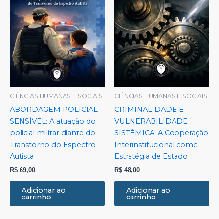
CIÊNCIAS HUMANAS E SOCIAIS
CIÊNCIAS HUMANAS E SOCIAIS
ABORDAGEM POLICIAL
CRIMINALIDADE E
SENSÍVEL: A atuação do
VULNERABILIDADE
policial militar diante do
SISTÊMICA: A Cooperação
Transtorno do Espectro
Interinstitucional como
Autista
Estratégia de Estado
R$
69,00
R$
48,00
Adicionar ao
Adicionar ao
carrinho
carrinho